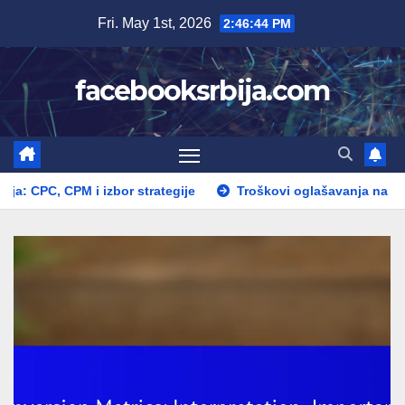
Skip
Fri. May 1st, 2026
2:46:45 PM
to
content
facebooksrbija.com
 izbor strategije
Troškovi oglašavanja na Facebooku: Poređen