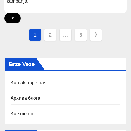
kampanja.
▾
Posts
1
2
…
5
pagination
Brze Veze
Kontaktirajte nas
Архива блога
Ko smo mi