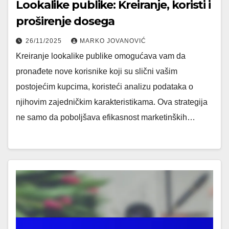
Lookalike publike: Kreiranje, koristi i
proširenje dosega
26/11/2025
MARKO JOVANOVIĆ
Kreiranje lookalike publike omogućava vam da
pronađete nove korisnike koji su slični vašim
postojećim kupcima, koristeći analizu podataka o
njihovim zajedničkim karakteristikama. Ova strategija
ne samo da poboljšava efikasnost marketinških…