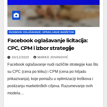
FACEBOOK OGLAŠAVANJE: UPRAVLJANJE BUDŽETOM
Facebook oglašavanje licitacija:
CPC, CPM i izbor strategije
03/12/2025
MARKO JOVANOVIĆ
Facebook oglašavanje nudi različite strategije kao što
su CPC (cena po kliku) i CPM (cena po hiljadu
prikazivanja), koje pomažu u optimizaciji troškova i
postizanju marketinških ciljeva. Razumevanje ovih
modela…