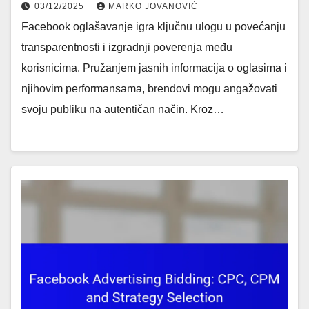
03/12/2025
MARKO JOVANOVIĆ
Facebook oglašavanje igra ključnu ulogu u povećanju
transparentnosti i izgradnji poverenja među
korisnicima. Pružanjem jasnih informacija o oglasima i
njihovim performansama, brendovi mogu angažovati
svoju publiku na autentičan način. Kroz…