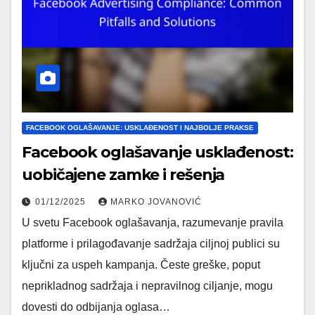
FACEBOOK OGLAŠAVANJE: USKLAĐENOST I NAJBOLJE PRAKSE
Facebook oglašavanje usklađenost:
uobičajene zamke i rešenja
01/12/2025
MARKO JOVANOVIĆ
U svetu Facebook oglašavanja, razumevanje pravila
platforme i prilagođavanje sadržaja ciljnoj publici su
ključni za uspeh kampanja. Česte greške, poput
neprikladnog sadržaja i nepravilnog ciljanje, mogu
dovesti do odbijanja oglasa…