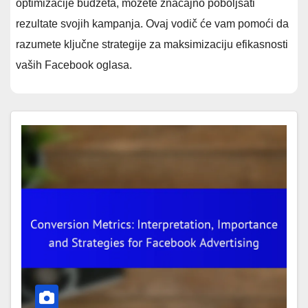
optimizacije budžeta, možete značajno poboljšati
rezultate svojih kampanja. Ovaj vodič će vam pomoći da
razumete ključne strategije za maksimizaciju efikasnosti
vaših Facebook oglasa.