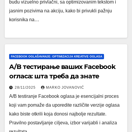
budu vizuelno privlačni, sa optimizovanim tekstom i
jasnim pozivima na akciju, kako bi privukli pažnju
korisnika na…
FACEBOOK OGLAŠAVANJE: OPTIMIZACIJA KREATIVE OGLASA
A/B тестирање ваших Facebook
огласа: шта треба да знате
28/11/2025
MARKO JOVANOVIĆ
A/B testiranje Facebook oglasa je esencijalni proces
koji vam pomaže da uporedite različite verzije oglasa
kako biste otkrili koja donosi najbolje rezultate.
Pravilno postavljanje ciljeva, izbor varijabli i analiza
rezultata…