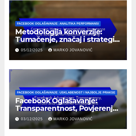
FACEBOOK OGLAŠAVANJE: ANALITIKA PERFORMANSI
Metodologija konverzije:
Tumačenje, značaj i strategije
za Facebook oglašavanje
05/12/2025
MARKO JOVANOVIĆ
FACEBOOK OGLAŠAVANJE: USKLAĐENOST I NAJBOLJE PRAKSE
Facebook Oglašavanje:
Transparentnost, Povjerenje i
Angažovanje Kupaca
03/12/2025
MARKO JOVANOVIĆ