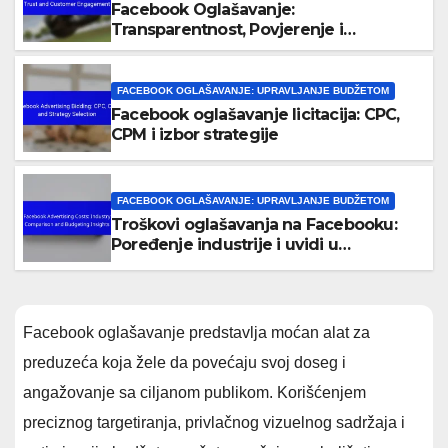
Facebook Oglašavanje:
Transparentnost, Povjerenje i
Angažovanje Kupaca
FACEBOOK OGLAŠAVANJE: UPRAVLJANJE BUDŽETOM
Facebook oglašavanje licitacija: CPC,
CPM i izbor strategije
FACEBOOK OGLAŠAVANJE: UPRAVLJANJE BUDŽETOM
Troškovi oglašavanja na Facebooku:
Poređenje industrije i uvidi u
budžetiranje
Facebook oglašavanje predstavlja moćan alat za
preduzeća koja žele da povećaju svoj doseg i
angažovanje sa ciljanom publikom. Korišćenjem
preciznog targetiranja, privlačnog vizuelnog sadržaja i