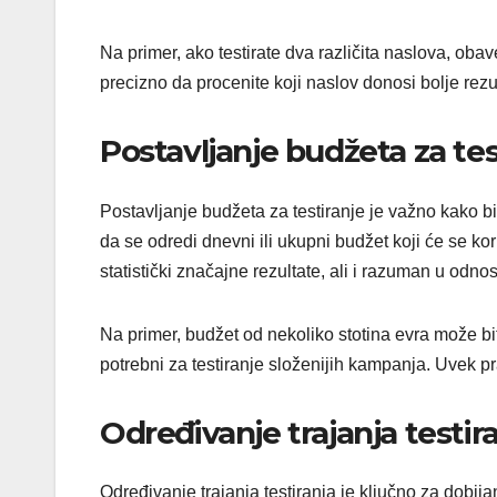
Na primer, ako testirate dva različita naslova, ob
precizno da procenite koji naslov donosi bolje rezu
Postavljanje budžeta za tes
Postavljanje budžeta za testiranje je važno kako bi
da se odredi dnevni ili ukupni budžet koji će se kor
statistički značajne rezultate, ali i razuman u od
Na primer, budžet od nekoliko stotina evra može biti
potrebni za testiranje složenijih kampanja. Uvek pr
Određivanje trajanja testir
Određivanje trajanja testiranja je ključno za dobij