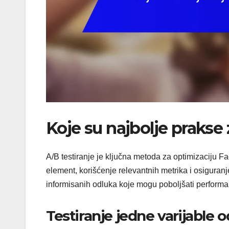
Koje su najbolje prakse 
A/B testiranje je ključna metoda za optimizaciju F
element, korišćenje relevantnih metrika i osiguran
informisanih odluka koje mogu poboljšati perform
Testiranje jedne varijable