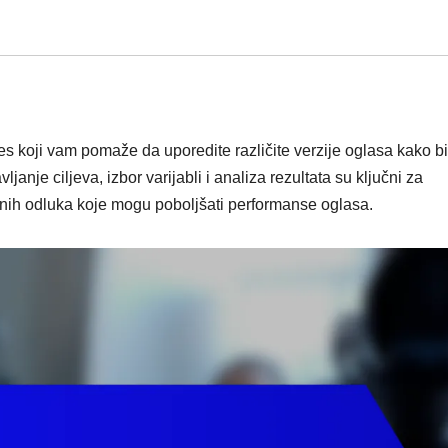
es koji vam pomaže da uporedite različite verzije oglasa kako bi
ljanje ciljeva, izbor varijabli i analiza rezultata su ključni za
anih odluka koje mogu poboljšati performanse oglasa.