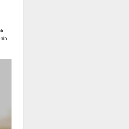
ti
enih