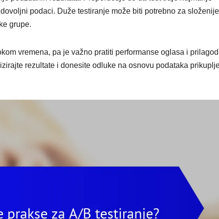
dovoljni podaci. Duže testiranje može biti potrebno za složenije
ke grupe.
kom vremena, pa je važno pratiti performanse oglasa i prilagodi
izirajte rezultate i donesite odluke na osnovu podataka prikuplj