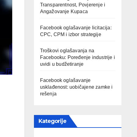
Transparentnost, Povjerenje i
Angažovanje Kupaca
Facebook oglašavanje licitacija:
CPC, CPM i izbor strategije
Troškovi oglašavanja na
Facebooku: Poređenje industrije i
uvidi u budžetiranje
Facebook oglašavanje
usklađenost: uobičajene zamke i
rešenja
Kategorije