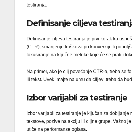
testiranja.
Definisanje ciljeva testiranj
Definisanje ciljeva testiranja je prvi korak ka uspe
(CTR), smanjenje troškova po konverziji ili pobolj
fokusiranje na ključne metrike koje će se pratiti tok
Na primer, ako je cilj povećanje CTR-a, treba se fok
ili tekst. Uvek imajte na umu da ciljevi treba da budu
Izbor varijabli za testiranje
Izbor varijabli za testiranje je ključan za dobijanje
tekstove, pozive na akciju ili ciljne grupe. Važno je
utiče na performanse oglasa.