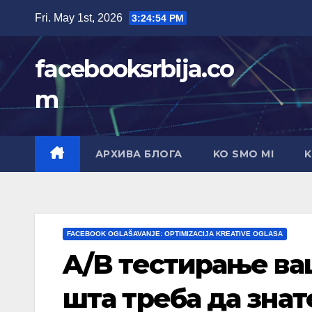
Skip
Fri. May 1st, 2026
3:24:55 PM
to
content
facebooksrbija.co
m
АРХИВА БЛОГА
KO SMO MI
K
FACEBOOK OGLAŠAVANJE: OPTIMIZACIJA KREATIVE OGLASA
A/B тестирање ва
шта треба да знат