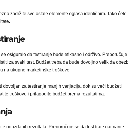
avezno zadržite sve ostale elemente oglasa identičnim. Tako ćete
ltate.
tiranje
 se osiguralo da testiranje bude efikasno i održivo. Preporučuje
istiti za svaki test. Budžet treba da bude dovoljno velik da obez
nosu na ukupne marketinške troškove.
 dovoljan za testiranje manjih varijacija, dok su veći budžeti
atite troškove i prilagodite budžet prema rezultatima.
anja
anje pouzdanih rezultata. Preporučuje se da test traje najmanje