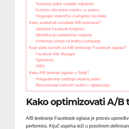
Testiranje jedne varijable odjednom
Koristite relevantne metrike za analizu
Osigurajte statističku značajnost rezultata
Kako analizirati rezultate A/B testiranja?
Upotreba Facebook Analytics
Identifikacija pobedničke varijante
Izvlačenje učenja za buduće kampanje
Koje alate koristiti za A/B testiranje Facebook oglasa?
Facebook Ads Manager
Optimizely
VWO
Kako A/B testirati oglase u Srbiji?
Prilagođavanje sadržaja lokalnoj publici
Razumevanje kulturnih razlika u oglašavanju
Kako optimizovati A/B 
A/B testiranje Facebook oglasa je proces upoređivan
performira. Ključ uspeha leži u pravilnom definisanj