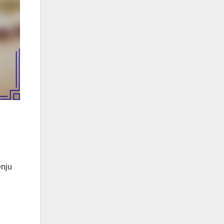
n
enju