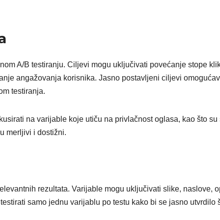
a
šnom A/B testiranju. Ciljevi mogu uključivati povećanje stope kli
šanje angažovanja korisnika. Jasno postavljeni ciljevi omoguća
om testiranja.
usirati na varijable koje utiču na privlačnost oglasa, kao što su 
 merljivi i dostižni.
 relevantnih rezultata. Varijable mogu uključivati slike, naslove, 
 testirati samo jednu varijablu po testu kako bi se jasno utvrdilo 