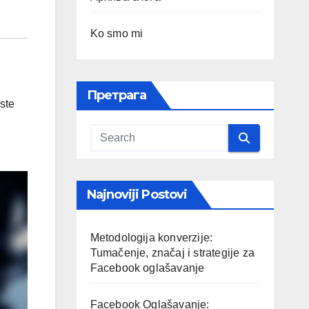
Ko smo mi
Претрага
ste
Najnoviji Postovi
Metodologija konverzije:
Tumačenje, značaj i strategije za
Facebook oglašavanje
Facebook Oglašavanje: