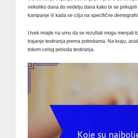
nekoliko dana do nedelju dana kako bi se prikupili 
kampanje ili kada se cilja na specifične demografs
Uvek imajte na umu da se rezultati mogu menjati to
trajanje testiranja prema potrebama. Na kraju, anal
tokom celog perioda testiranja.