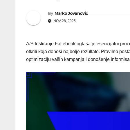
By
Marko Jovanović
NOV 28, 2025
A/B testiranje Facebook oglasa je esencijalni proc
otkrili koja donosi najbolje rezultate. Pravilno postav
optimizaciju vaših kampanja i donošenje informis