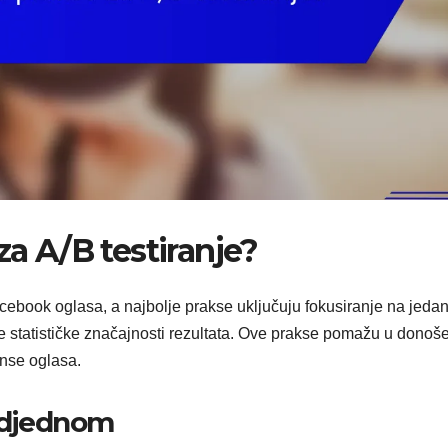
za A/B testiranje?
acebook oglasa, a najbolje prakse uključuju fokusiranje na jeda
je statističke značajnosti rezultata. Ove prakse pomažu u donoš
anse oglasa.
 odjednom