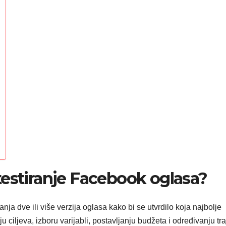
testiranje Facebook oglasa?
ja dve ili više verzija oglasa kako bi se utvrdilo koja najbolje
u ciljeva, izboru varijabli, postavljanju budžeta i određivanju tr