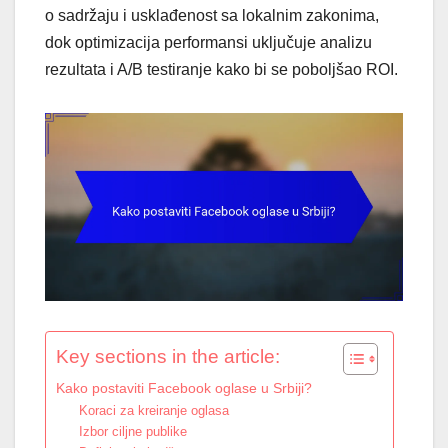
o sadržaju i usklađenost sa lokalnim zakonima,
dok optimizacija performansi uključuje analizu
rezultata i A/B testiranje kako bi se poboljšao ROI.
Key sections in the article:
Kako postaviti Facebook oglase u Srbiji?
Koraci za kreiranje oglasa
Izbor ciljne publike