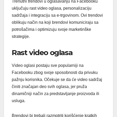
Trenutni trendovi u oglašavanju na Facebooku
uključuju rast video oglasa, personalizaciju
sadržaja i integraciju sa e-trgovinom. Ovi trendovi
oblikuju način na koji brendovi komuniciraju sa
potrošačima i optimizuju svoje marketinške
strategije.
Rast video oglasa
Video oglasi postaju sve popularniji na
Facebooku zbog svoje sposobnosti da privuku
pažnju korisnika. Očekuje se da će video sadržaj
činiti značajan deo svih oglasa, jer pruža
dinamičniji način za predstavljanje proizvoda ili
usluga.
Brendovi bi trebali razmotriti korišćenje kratkih