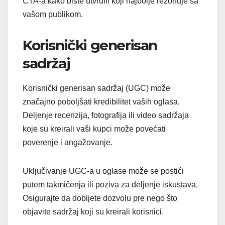
CTA-a kako biste utvrdili koji najbolje rezonuje sa
vašom publikom.
Korisnički generisan
sadržaj
Korisnički generisan sadržaj (UGC) može
značajno poboljšati kredibilitet vaših oglasa.
Deljenje recenzija, fotografija ili video sadržaja
koje su kreirali vaši kupci može povećati
poverenje i angažovanje.
Uključivanje UGC-a u oglase može se postići
putem takmičenja ili poziva za deljenje iskustava.
Osigurajte da dobijete dozvolu pre nego što
objavite sadržaj koji su kreirali korisnici.