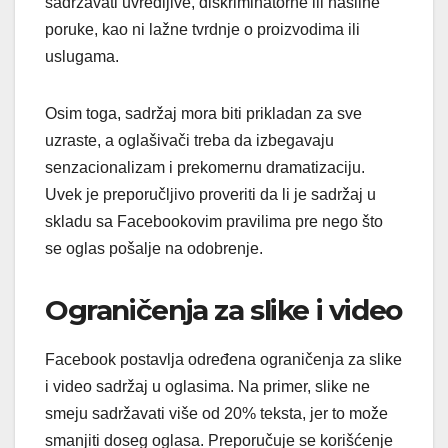
sadržavati uvredljive, diskriminatorne ili nasilne
poruke, kao ni lažne tvrdnje o proizvodima ili
uslugama.
Osim toga, sadržaj mora biti prikladan za sve
uzraste, a oglašivači treba da izbegavaju
senzacionalizam i prekomernu dramatizaciju.
Uvek je preporučljivo proveriti da li je sadržaj u
skladu sa Facebookovim pravilima pre nego što
se oglas pošalje na odobrenje.
Ograničenja za slike i video
Facebook postavlja određena ograničenja za slike
i video sadržaj u oglasima. Na primer, slike ne
smeju sadržavati više od 20% teksta, jer to može
smanjiti doseg oglasa. Preporučuje se korišćenje