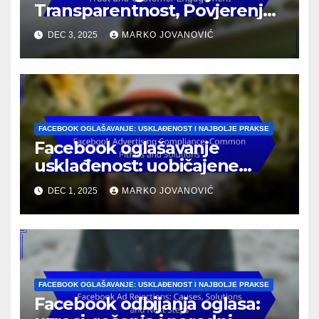
Transparentnost, Povjerenje i
Angažovanje Kupaca
DEC 3, 2025
MARKO JOVANOVIĆ
FACEBOOK OGLAŠAVANJE: USKLAĐENOST I NAJBOLJE PRAKSE
Facebook oglašavanje
usklađenost: uobičajene
zamke i rešenja
DEC 1, 2025
MARKO JOVANOVIĆ
FACEBOOK OGLAŠAVANJE: USKLAĐENOST I NAJBOLJE PRAKSE
Facebook odbijanja oglasa: