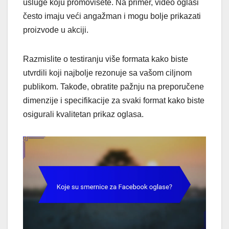
usluge koju promovišete. Na primer, video oglasi
često imaju veći angažman i mogu bolje prikazati
proizvode u akciji.
Razmislite o testiranju više formata kako biste
utvrdili koji najbolje rezonuje sa vašom ciljnom
publikom. Takođe, obratite pažnju na preporučene
dimenzije i specifikacije za svaki format kako biste
osigurali kvalitetan prikaz oglasa.