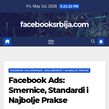
Skip
Fri. May 1st, 2026
5:21:25 PM
to
content
facebooksrbija.com
FACEBOOK OGLAŠAVANJE: USKLAĐENOST I NAJBOLJE PRAKSE
Facebook Ads:
Smernice, Standardi i
Najbolje Prakse