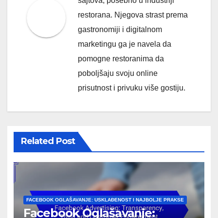
sajtova, posebno u industriji
restorana. Njegova strast prema
gastronomiji i digitalnom
marketingu ga je navela da
pomogne restoranima da
poboljšaju svoju online
prisutnost i privuku više gostiju.
Related Post
FACEBOOK OGLAŠAVANJE: USKLAĐENOST I NAJBOLJE PRAKSE
Facebook Oglašavanje: