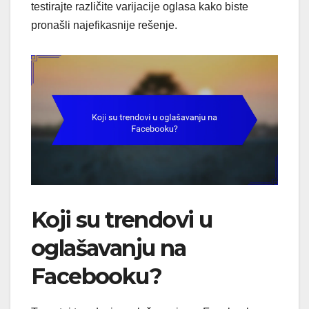
testirajte različite varijacije oglasa kako biste
pronašli najefikasnije rešenje.
Koji su trendovi u
oglašavanju na
Facebooku?