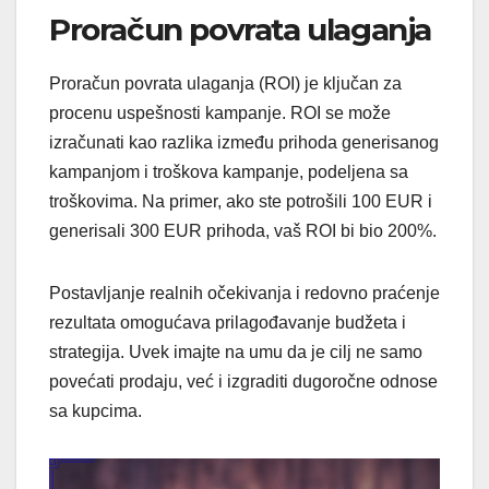
Proračun povrata ulaganja
Proračun povrata ulaganja (ROI) je ključan za
procenu uspešnosti kampanje. ROI se može
izračunati kao razlika između prihoda generisanog
kampanjom i troškova kampanje, podeljena sa
troškovima. Na primer, ako ste potrošili 100 EUR i
generisali 300 EUR prihoda, vaš ROI bi bio 200%.
Postavljanje realnih očekivanja i redovno praćenje
rezultata omogućava prilagođavanje budžeta i
strategija. Uvek imajte na umu da je cilj ne samo
povećati prodaju, već i izgraditi dugoročne odnose
sa kupcima.