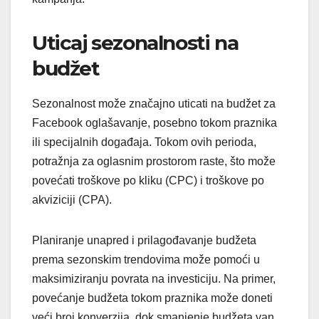
Uticaj sezonalnosti na
budžet
Sezonalnost može značajno uticati na budžet za
Facebook oglašavanje, posebno tokom praznika
ili specijalnih događaja. Tokom ovih perioda,
potražnja za oglasnim prostorom raste, što može
povećati troškove po kliku (CPC) i troškove po
akviziciji (CPA).
Planiranje unapred i prilagođavanje budžeta
prema sezonskim trendovima može pomoći u
maksimiziranju povrata na investiciju. Na primer,
povećanje budžeta tokom praznika može doneti
veći broj konverzija, dok smanjenje budžeta van