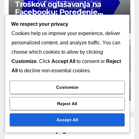
Troškovi oglašavanja na
Facebooku: Poređenje
industrije i uvidi u
DEC 1, 2025
MARKO JOVANOVIĆ
We respect your privacy
budžetiranje
Cookies help us improve your experience, deliver
personalized content, and analyze traffic. You can
choose which cookies to allow by clicking
Customize
. Click
Accept All
to consent or
Reject
FACEBOOK OGLAŠAVANJE: UPRAVLJANJE BUDŽETOM
Budžetiranje Facebook
All
to decline non-essential cookies.
oglašavanja: Sezonske
kampanje, tajming i strategija
Customize
NOV 26, 2025
MARKO JOVANOVIĆ
Reject All
Accept All
Leave a Reply