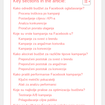
Key sections in the article:
Kako odrediti budžet za Facebook oglašavanje?
Procena troškova po kampanji
Postavljanje ciljeva i KPI-a
Analiza konkurencije
Proračun povrata ulaganja
Koje su vrste kampanja na Facebook-u?
Kampanje za svest o brendu
Kampanje za angažman korisnika
Kampanje za konverzije
Kako alocirati budžet za različite tipove kampanja?
Preporučeni postotak za svest o brendu
Preporučeni postotak za angažman
Preporučeni postotak za konverzije
Kako pratiti performanse Facebook kampanja?
Ključni metrički pokazatelji
Alati za analizu performansi
Koje su najbolje prakse za optimizaciju budžeta?
Testiranje A/B kampanja
Prilagođavanje ciljne publike