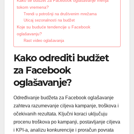
Kako se budžet za Facebook oglašavanje menja
tokom vremena?
Trendi u potrošnji na društvenim mrežama
Uticaj sezonalnosti na budžet
Koje su buduće tendencije u Facebook
oglašavanju?
Rast video oglašavanja
Kako odrediti budžet
za Facebook
oglašavanje?
Određivanje budžeta za Facebook oglašavanje
zahteva razumevanje ciljeva kampanje, troškova i
očekivanih rezultata. Ključni koraci uključuju
procenu troškova po kampanji, postavljanje ciljeva
i KPI-a, analizu konkurencije i proračun povrata