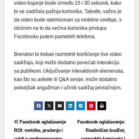
video trajanje bude između 15 i 30 sekundi, kako
bi se zadržala pažnja korisnika. Takođe, važno je
da video bude optimizovan za mobilne uređaje, s
obzirom na to da većina korisnika pristupa
Facebooku putem pametnih telefona.
Brendovi bi trebali razmotriti korišćenje live video
sadržaja, koji može dodatno povećati interakciju
sa publikom. Uključivanje interaktivnih elemenata,
kao što su ankete ili Q&A sesije, može dodatno
poboljšati angažman i učiniti sadržaj privlačnijim.
Post
Facebook oglašavanje
Facebook oglašavanje:
ROI: metrike, praćenje i
Realističan budžet,
navigation
uvidi o performansama
raspodela kampanja i