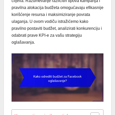
ciljeva. Razumevanje različitih tipova kampanja i
pravilna alokacija budžeta omogućavaju efikasnije
korišćenje resursa i maksimiziranje povrata
ulaganja. U ovom vodiču istražićemo kako
pravilno postaviti budžet, analizirati konkurenciju i
odabrati prave KPI-e za vašu strategiju
oglašavanja.