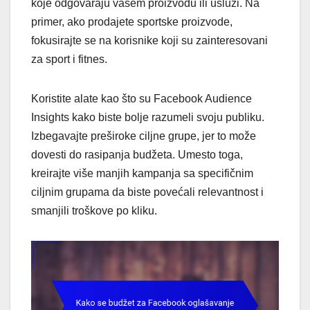
koje odgovaraju vašem proizvodu ili usluzi. Na
primer, ako prodajete sportske proizvode,
fokusirajte se na korisnike koji su zainteresovani
za sport i fitnes.
Koristite alate kao što su Facebook Audience
Insights kako biste bolje razumeli svoju publiku.
Izbegavajte preširoke ciljne grupe, jer to može
dovesti do rasipanja budžeta. Umesto toga,
kreirajte više manjih kampanja sa specifičnim
ciljnim grupama da biste povećali relevantnost i
smanjili troškove po kliku.