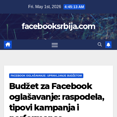
Skip
Fri. May 1st, 2026
4:45:15 AM
to
content
facebooksrbija.com
FACEBOOK OGLAŠAVANJE: UPRAVLJANJE BUDŽETOM
Budžet za Facebook
oglašavanje: raspodela,
tipovi kampanja i