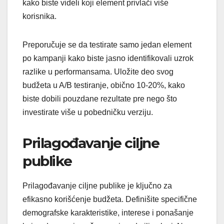
kako biste videli koji element privlači više
korisnika.
Preporučuje se da testirate samo jedan element
po kampanji kako biste jasno identifikovali uzrok
razlike u performansama. Uložite deo svog
budžeta u A/B testiranje, obično 10-20%, kako
biste dobili pouzdane rezultate pre nego što
investirate više u pobedničku verziju.
Prilagođavanje ciljne
publike
Prilagođavanje ciljne publike je ključno za
efikasno korišćenje budžeta. Definišite specifične
demografske karakteristike, interese i ponašanje