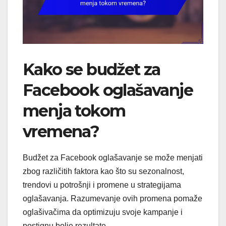
Kako se budžet za
Facebook oglašavanje
menja tokom
vremena?
Budžet za Facebook oglašavanje se može menjati
zbog različitih faktora kao što su sezonalnost,
trendovi u potrošnji i promene u strategijama
oglašavanja. Razumevanje ovih promena pomaže
oglašivačima da optimizuju svoje kampanje i
postignu bolje rezultate.