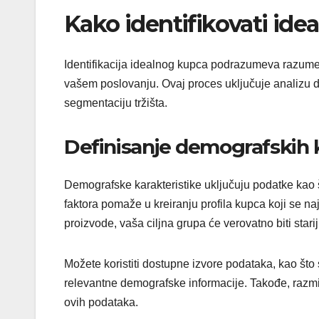
Kako identifikovati ide
Identifikacija idealnog kupca podrazumeva razumev
vašem poslovanju. Ovaj proces uključuje analizu 
segmentaciju tržišta.
Definisanje demografskih k
Demografske karakteristike uključuju podatke kao š
faktora pomaže u kreiranju profila kupca koji se n
proizvode, vaša ciljna grupa će verovatno biti stari
Možete koristiti dostupne izvore podataka, kao što su s
relevantne demografske informacije. Takođe, razmisl
ovih podataka.