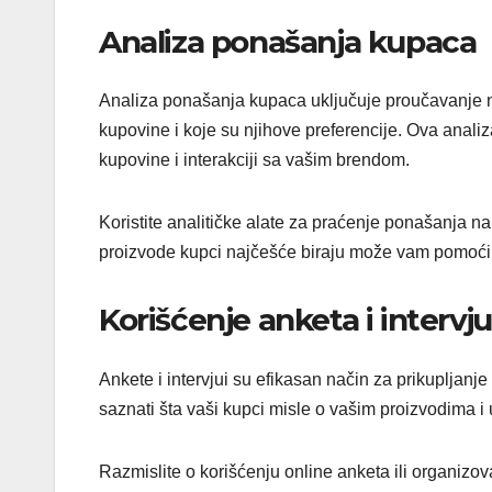
Analiza ponašanja kupaca
Analiza ponašanja kupaca uključuje proučavanje n
kupovine i koje su njihove preferencije. Ova anali
kupovine i interakciji sa vašim brendom.
Koristite analitičke alate za praćenje ponašanja na
proizvode kupci najčešće biraju može vam pomoći d
Korišćenje anketa i intervj
Ankete i intervjui su efikasan način za prikupljanj
saznati šta vaši kupci misle o vašim proizvodima i
Razmislite o korišćenju online anketa ili organizova