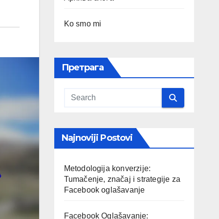
Ko smo mi
Претрага
Najnoviji Postovi
Metodologija konverzije:
Tumačenje, značaj i strategije za
Facebook oglašavanje
Facebook Oglašavanje: