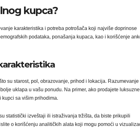
alnog kupca?
anje karakteristika i potreba potrošača koji najviše doprinose
demografskih podataka, ponašanja kupaca, kao i korišćenje anke
arakteristika
to su starost, pol, obrazovanje, prihod i lokacija. Razumevanje
ajbolje uklapa u vašu ponudu. Na primer, ako prodajete luksuzne
ji kupci sa višim prihodima.
tatistički izveštaji ili istraživanja tržišta, da biste prikupili
ite o korišćenju analitičkih alata koji mogu pomoći u vizualizac