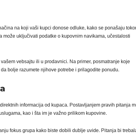
ačina na koji vaši kupci donose odluke, kako se ponašaju tok
za može uključivati podatke o kupovnim navikama, učestalosti
 vašem vebsajtu ili u prodavnici. Na primer, posmatranje koje
a bolje razumete njihove potrebe i prilagodite ponudu.
ua
e direktnih informacija od kupaca. Postavljanjem pravih pitanja 
 uslugama, kao i šta im je važno prilikom kupovine.
nju fokus grupa kako biste dobili dublje uvide. Pitanja bi trebala