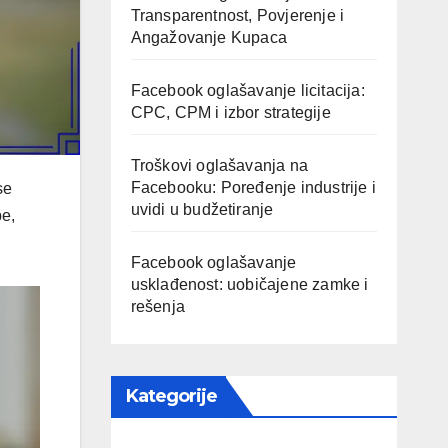
Transparentnost, Povjerenje i
Angažovanje Kupaca
Facebook oglašavanje licitacija:
CPC, CPM i izbor strategije
Troškovi oglašavanja na
Facebooku: Poređenje industrije i
se
uvidi u budžetiranje
e,
Facebook oglašavanje
usklađenost: uobičajene zamke i
rešenja
Kategorije