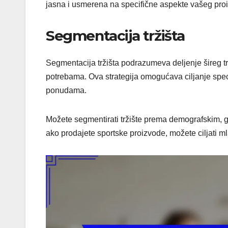
jasna i usmerena na specifične aspekte vašeg proi
Segmentacija tržišta
Segmentacija tržišta podrazumeva deljenje šireg tr
potrebama. Ova strategija omogućava ciljanje spe
ponudama.
Možete segmentirati tržište prema demografskim, ge
ako prodajete sportske proizvode, možete ciljati 