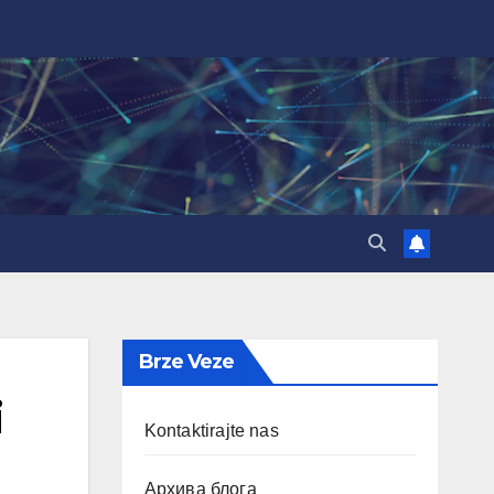
Brze Veze
i
Kontaktirajte nas
Архива блога