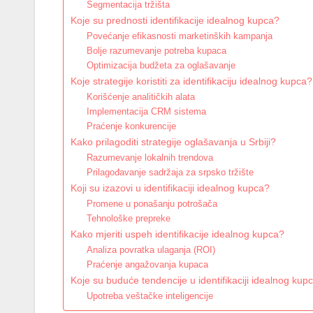
Segmentacija tržišta
Koje su prednosti identifikacije idealnog kupca?
Povećanje efikasnosti marketinških kampanja
Bolje razumevanje potreba kupaca
Optimizacija budžeta za oglašavanje
Koje strategije koristiti za identifikaciju idealnog kupca?
Korišćenje analitičkih alata
Implementacija CRM sistema
Praćenje konkurencije
Kako prilagoditi strategije oglašavanja u Srbiji?
Razumevanje lokalnih trendova
Prilagođavanje sadržaja za srpsko tržište
Koji su izazovi u identifikaciji idealnog kupca?
Promene u ponašanju potrošača
Tehnološke prepreke
Kako mjeriti uspeh identifikacije idealnog kupca?
Analiza povratka ulaganja (ROI)
Praćenje angažovanja kupaca
Koje su buduće tendencije u identifikaciji idealnog kup
Upotreba veštačke inteligencije