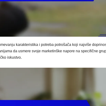
zumevanju karakteristika i potreba potrošača koji najviše doprino
ijama da usmere svoje marketinške napore na specifične grup
čko iskustvo.