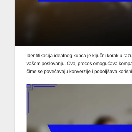
Identifikacija idealnog kupca je ključni korak u ra
vašem poslovanju. Ovaj proces omogućava kompan
čime se povećavaju konverzije i poboljšava korisni