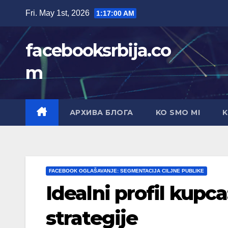
Skip
Fri. May 1st, 2026
1:17:01 AM
to
content
facebooksrbija.co
m
АРХИВА БЛОГА
KO SMO MI
K
FACEBOOK OGLAŠAVANJE: SEGMENTACIJA CILJNE PUBLIKE
Idealni profil kupca:
strategije